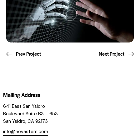
Prev Project
Next Project
Mailing Address
641 East San Ysidro
Boulevard
Suite B3 – 653
San Ysidro, CA 92173
info@novastem.com