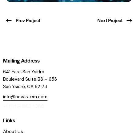
Prev Project
Next Project
Mailing Address
641 East San Ysidro
Boulevard
Suite B3 – 653
San Ysidro, CA 92173
info@novastem.com
+1 (619) 863 1368
Links
About Us