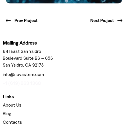
Prev Project
Next Project
Mailing Address
641 East San Ysidro
Boulevard
Suite B3 – 653
San Ysidro, CA 92173
info@novastem.com
+1 (619) 863 1368
Links
About Us
Blog
Contacts